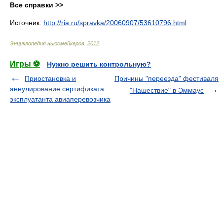
Все справки >>
Источник:
http://ria.ru/spravka/20060907/53610796.html
Энциклопедия ньюсмейкеров
.
2012
.
Игры ⚽
Нужно решить контрольную?
Приостановка и
Причины "переезда" фестиваля
аннулирование сертификата
"Нашествие" в Эммаус
эксплуатанта авиаперевозчика