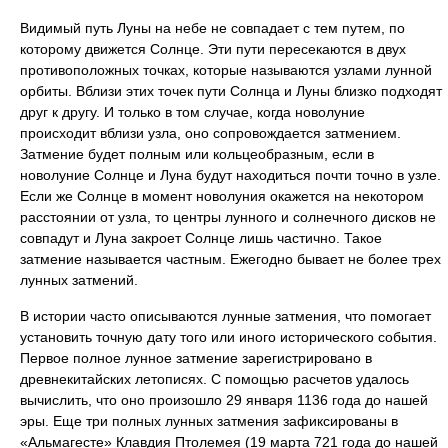
Видимый путь Луны на небе не совпадает с тем путем, по
которому движется Солнце. Эти пути пересекаются в двух
противоположных точках, которые называются узлами лунной
орбиты. Вблизи этих точек пути Солнца и Луны близко подходят
друг к другу. И только в том случае, когда новолуние
происходит вблизи узла, оно сопровождается затмением.
Затмение будет полным или кольцеобразным, если в
новолуние Солнце и Луна будут находиться почти точно в узле.
Если же Солнце в момент новолуния окажется на некотором
расстоянии от узла, то центры лунного и солнечного дисков не
совпадут и Луна закроет Солнце лишь частично. Такое
затмение называется частным. Ежегодно бывает не более трех
лунных затмений.
В истории часто описываются лунные затмения, что помогает
установить точную дату того или иного исторического события.
Первое полное лунное затмение зарегистрировано в
древнекитайских летописях. С помощью расчетов удалось
вычислить, что оно произошло 29 января 1136 года до нашей
эры. Еще три полных лунных затмения зафиксированы в
«Альмагесте» Клавдия Птолемея (19 марта 721 года до нашей