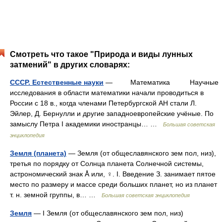
Смотреть что такое "Природа и виды лунных
затмений" в других словарях:
СССР. Естественные науки
— Математика Научные
исследования в области математики начали проводиться в
России с 18 в., когда членами Петербургской АН стали Л.
Эйлер, Д. Бернулли и другие западноевропейские учёные. По
замыслу Петра I академики иностранцы… …
Большая советская
энциклопедия
Земля (планета)
— Земля (от общеславянского зем пол, низ),
третья по порядку от Солнца планета Солнечной системы,
астрономический знак Å или, ♀. I. Введение З. занимает пятое
место по размеру и массе среди больших планет, но из планет
т. н. земной группы, в… …
Большая советская энциклопедия
Земля
— I Земля (от общеславянского зем пол, низ)